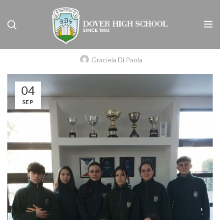
UNCATEGORIZED
ACORN CUP – A.D.A. – Argentine Debating
Association
Graciela Di Paola
04
SEP