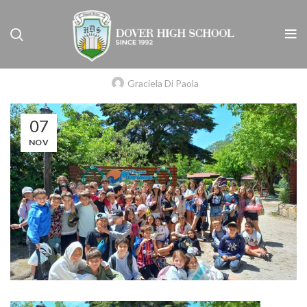
UNCATEGORIZED
CAMPAMENTO DE 5° – ESTANCIA EL
CARMEN – SANTA TERESITA
Graciela Di Paola
07
NOV